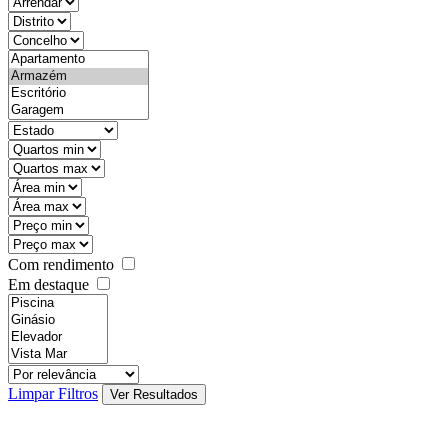
objective
districtId
countyId
types
state
mintypo
maxtypo
minarea
maxarea
minprice
maxprice
Com rendimento
Em destaque
features
realestateOrder
Limpar Filtros
Ver Resultados