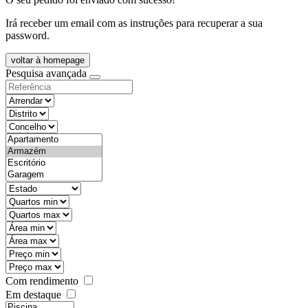
Irá receber um email com as instruções para recuperar a sua
password.
voltar à homepage
Pesquisa avançada
objective
districtId
countyId
types
state
mintypo
maxtypo
minarea
maxarea
minprice
maxprice
Com rendimento
Em destaque
features