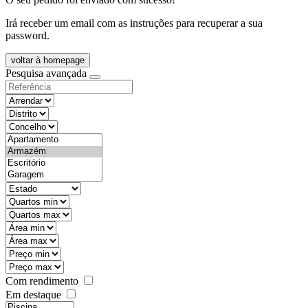
Irá receber um email com as instruções para recuperar a sua
password.
voltar à homepage
Pesquisa avançada
objective
districtId
countyId
types
state
mintypo
maxtypo
minarea
maxarea
minprice
maxprice
Com rendimento
Em destaque
features