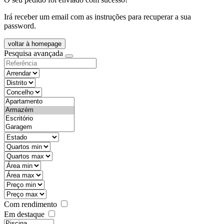
Irá receber um email com as instruções para recuperar a sua
password.
voltar à homepage
Pesquisa avançada
objective
districtId
countyId
types
state
mintypo
maxtypo
minarea
maxarea
minprice
maxprice
Com rendimento
Em destaque
features