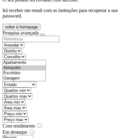
Irá receber um email com as instruções para recuperar a sua
password.
voltar à homepage
Pesquisa avançada
objective
districtId
countyId
types
state
mintypo
maxtypo
minarea
maxarea
minprice
maxprice
Com rendimento
Em destaque
features