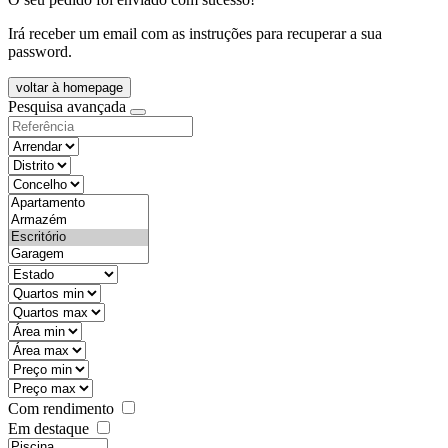
Irá receber um email com as instruções para recuperar a sua
password.
voltar à homepage
Pesquisa avançada
objective
districtId
countyId
types
state
mintypo
maxtypo
minarea
maxarea
minprice
maxprice
Com rendimento
Em destaque
features