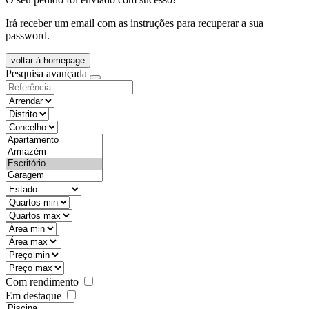
Irá receber um email com as instruções para recuperar a sua
password.
voltar à homepage
Pesquisa avançada
objective
districtId
countyId
types
state
mintypo
maxtypo
minarea
maxarea
minprice
maxprice
Com rendimento
Em destaque
features