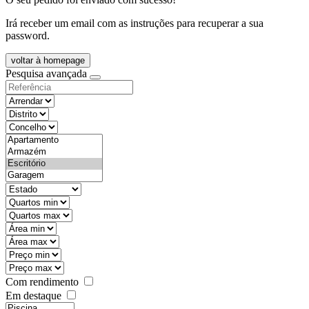
Irá receber um email com as instruções para recuperar a sua
password.
voltar à homepage
Pesquisa avançada
objective
districtId
countyId
types
state
mintypo
maxtypo
minarea
maxarea
minprice
maxprice
Com rendimento
Em destaque
features