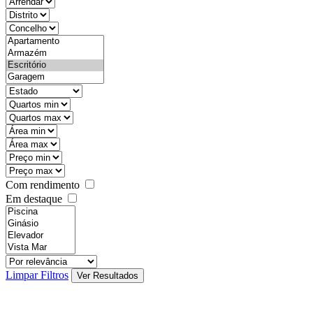
objective
districtId
countyId
types
state
mintypo
maxtypo
minarea
maxarea
minprice
maxprice
Com rendimento
Em destaque
features
realestateOrder
Limpar Filtros
Ver Resultados