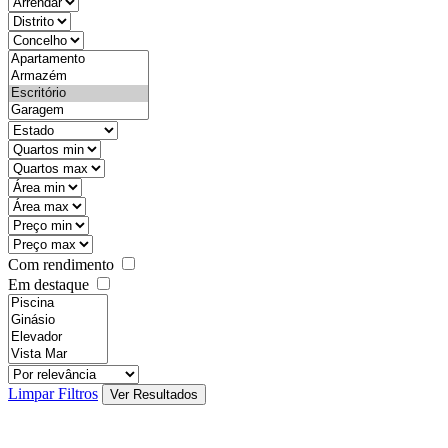
objective
districtId
countyId
types
state
mintypo
maxtypo
minarea
maxarea
minprice
maxprice
Com rendimento
Em destaque
features
realestateOrder
Limpar Filtros
Ver Resultados