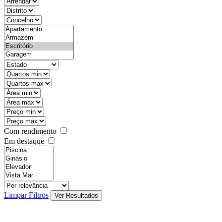
objective
districtId
countyId
types
state
mintypo
maxtypo
minarea
maxarea
minprice
maxprice
Com rendimento
Em destaque
features
realestateOrder
Limpar Filtros
Ver Resultados