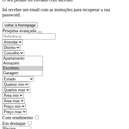
Irá receber um email com as instruções para recuperar a sua
password.
voltar à homepage
Pesquisa avançada
objective
districtId
countyId
types
state
mintypo
maxtypo
minarea
maxarea
minprice
maxprice
Com rendimento
Em destaque
features