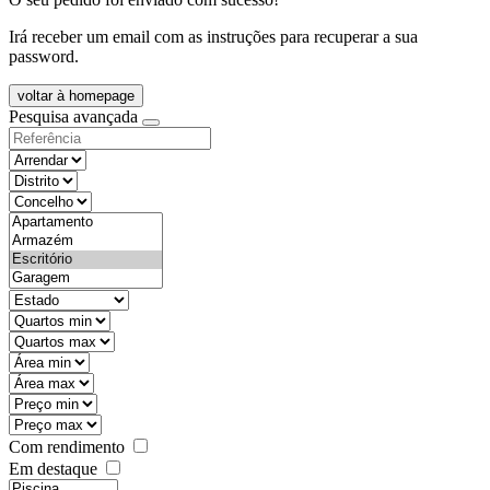
Irá receber um email com as instruções para recuperar a sua
password.
voltar à homepage
Pesquisa avançada
objective
districtId
countyId
types
state
mintypo
maxtypo
minarea
maxarea
minprice
maxprice
Com rendimento
Em destaque
features