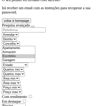
Irá receber um email com as instruções para recuperar a sua
password.
voltar à homepage
Pesquisa avançada
objective
districtId
countyId
types
state
mintypo
maxtypo
minarea
maxarea
minprice
maxprice
Com rendimento
Em destaque
features