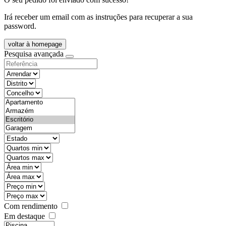
Irá receber um email com as instruções para recuperar a sua
password.
voltar à homepage
Pesquisa avançada
objective
districtId
countyId
types
state
mintypo
maxtypo
minarea
maxarea
minprice
maxprice
Com rendimento
Em destaque
features