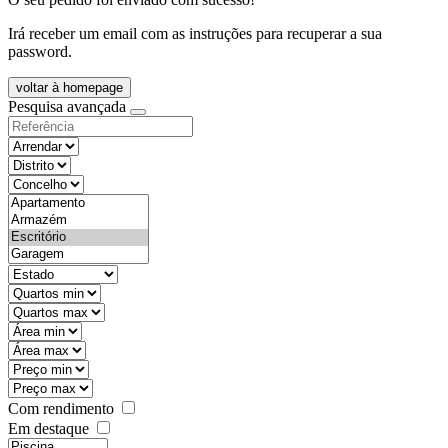
Irá receber um email com as instruções para recuperar a sua
password.
voltar à homepage
Pesquisa avançada
objective
districtId
countyId
types
state
mintypo
maxtypo
minarea
maxarea
minprice
maxprice
Com rendimento
Em destaque
features