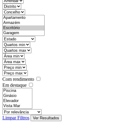
objective
districtId
countyId
types
state
mintypo
maxtypo
minarea
maxarea
minprice
maxprice
Com rendimento
Em destaque
features
realestateOrder
Limpar Filtros
Ver Resultados