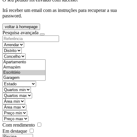
Irá receber um email com as instruções para recuperar a sua
password.
voltar à homepage
Pesquisa avançada
objective
districtId
countyId
types
state
mintypo
maxtypo
minarea
maxarea
minprice
maxprice
Com rendimento
Em destaque
features