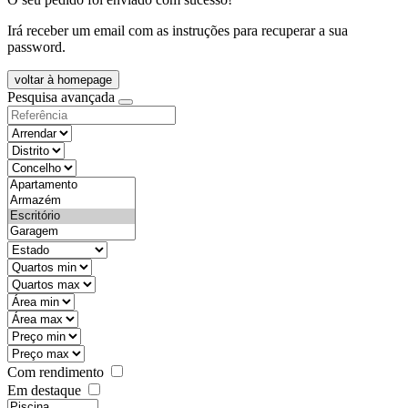
Irá receber um email com as instruções para recuperar a sua
password.
voltar à homepage
Pesquisa avançada
objective
districtId
countyId
types
state
mintypo
maxtypo
minarea
maxarea
minprice
maxprice
Com rendimento
Em destaque
features