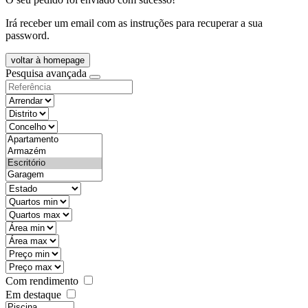
Irá receber um email com as instruções para recuperar a sua
password.
voltar à homepage
Pesquisa avançada
objective
districtId
countyId
types
state
mintypo
maxtypo
minarea
maxarea
minprice
maxprice
Com rendimento
Em destaque
features