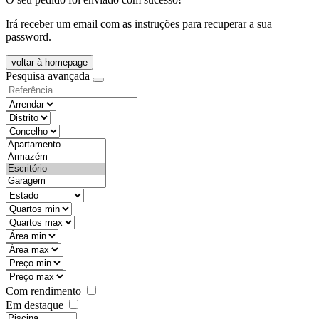
Irá receber um email com as instruções para recuperar a sua
password.
voltar à homepage
Pesquisa avançada
objective
districtId
countyId
types
state
mintypo
maxtypo
minarea
maxarea
minprice
maxprice
Com rendimento
Em destaque
features