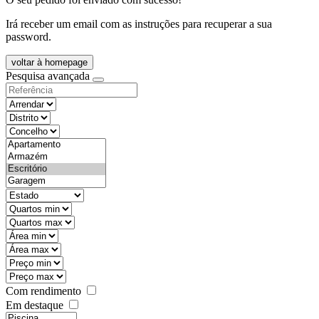
Irá receber um email com as instruções para recuperar a sua
password.
voltar à homepage
Pesquisa avançada
objective
districtId
countyId
types
state
mintypo
maxtypo
minarea
maxarea
minprice
maxprice
Com rendimento
Em destaque
features