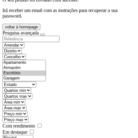
Irá receber um email com as instruções para recuperar a sua
password.
voltar à homepage
Pesquisa avançada
objective
districtId
countyId
types
state
mintypo
maxtypo
minarea
maxarea
minprice
maxprice
Com rendimento
Em destaque
features