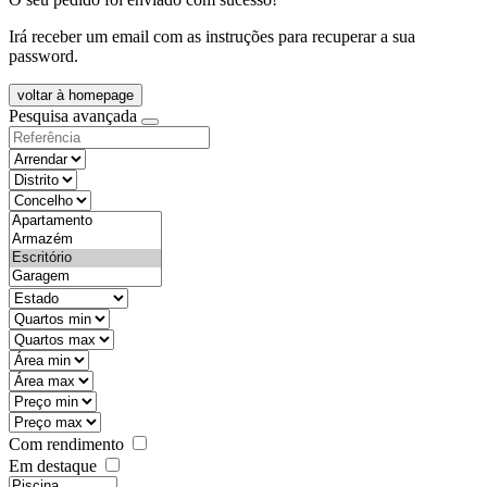
Irá receber um email com as instruções para recuperar a sua
password.
voltar à homepage
Pesquisa avançada
objective
districtId
countyId
types
state
mintypo
maxtypo
minarea
maxarea
minprice
maxprice
Com rendimento
Em destaque
features