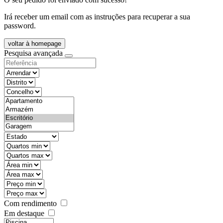
Irá receber um email com as instruções para recuperar a sua
password.
voltar à homepage
Pesquisa avançada
objective
districtId
countyId
types
state
mintypo
maxtypo
minarea
maxarea
minprice
maxprice
Com rendimento
Em destaque
features