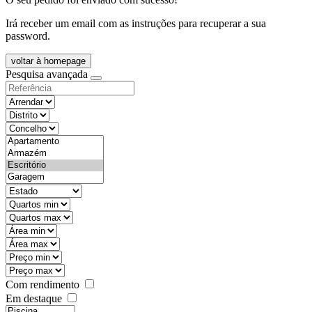
Irá receber um email com as instruções para recuperar a sua
password.
voltar à homepage
Pesquisa avançada
objective
districtId
countyId
types
state
mintypo
maxtypo
minarea
maxarea
minprice
maxprice
Com rendimento
Em destaque
features