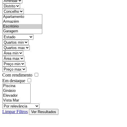
objective
districtId
countyId
types
state
mintypo
maxtypo
minarea
maxarea
minprice
maxprice
Com rendimento
Em destaque
features
realestateOrder
Limpar Filtros
Ver Resultados