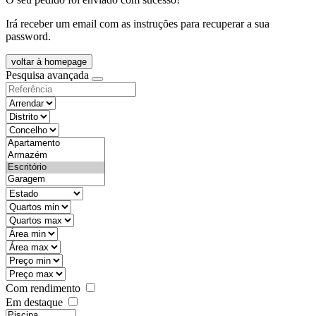
Irá receber um email com as instruções para recuperar a sua
password.
voltar à homepage
Pesquisa avançada
objective
districtId
countyId
types
state
mintypo
maxtypo
minarea
maxarea
minprice
maxprice
Com rendimento
Em destaque
features