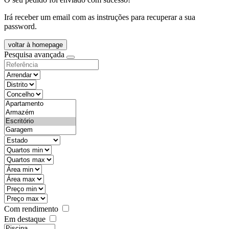
Irá receber um email com as instruções para recuperar a sua
password.
voltar à homepage
Pesquisa avançada
objective
districtId
countyId
types
state
mintypo
maxtypo
minarea
maxarea
minprice
maxprice
Com rendimento
Em destaque
features