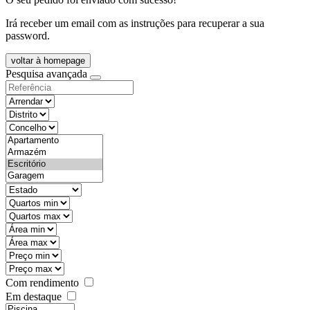
Irá receber um email com as instruções para recuperar a sua
password.
voltar à homepage
Pesquisa avançada
objective
districtId
countyId
types
state
mintypo
maxtypo
minarea
maxarea
minprice
maxprice
Com rendimento
Em destaque
features