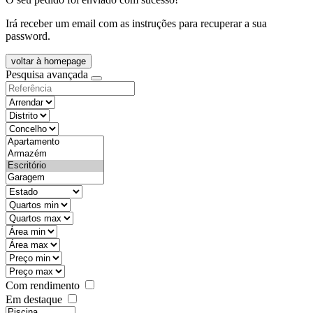
Irá receber um email com as instruções para recuperar a sua
password.
voltar à homepage
Pesquisa avançada
objective
districtId
countyId
types
state
mintypo
maxtypo
minarea
maxarea
minprice
maxprice
Com rendimento
Em destaque
features