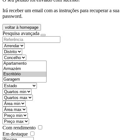
Irá receber um email com as instruções para recuperar a sua
password.
voltar à homepage
Pesquisa avançada
objective
districtId
countyId
types
state
mintypo
maxtypo
minarea
maxarea
minprice
maxprice
Com rendimento
Em destaque
features