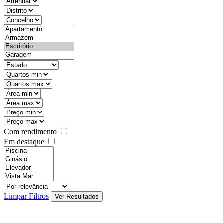
objective
districtId
countyId
types
state
mintypo
maxtypo
minarea
maxarea
minprice
maxprice
Com rendimento
Em destaque
features
realestateOrder
Limpar Filtros
Ver Resultados