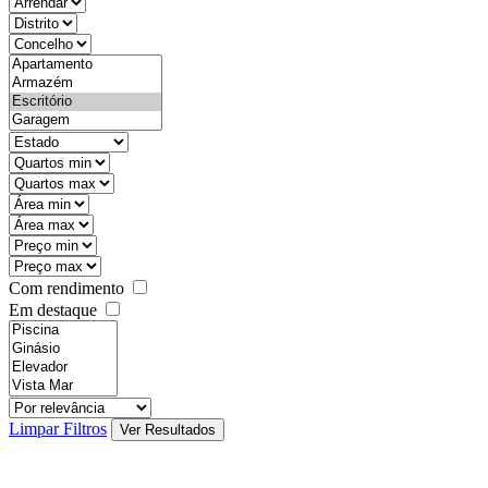
objective
districtId
countyId
types
state
mintypo
maxtypo
minarea
maxarea
minprice
maxprice
Com rendimento
Em destaque
features
realestateOrder
Limpar Filtros
Ver Resultados