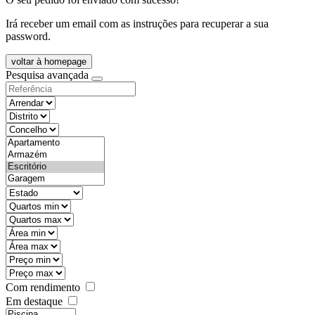
Irá receber um email com as instruções para recuperar a sua
password.
voltar à homepage
Pesquisa avançada
objective
districtId
countyId
types
state
mintypo
maxtypo
minarea
maxarea
minprice
maxprice
Com rendimento
Em destaque
features