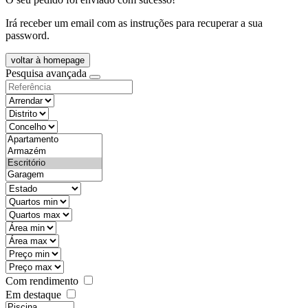
Irá receber um email com as instruções para recuperar a sua
password.
voltar à homepage
Pesquisa avançada
objective
districtId
countyId
types
state
mintypo
maxtypo
minarea
maxarea
minprice
maxprice
Com rendimento
Em destaque
features