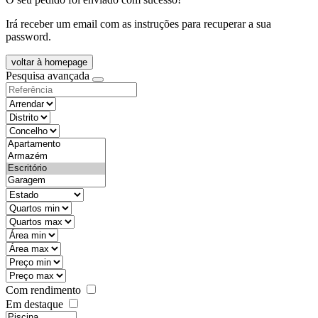
Irá receber um email com as instruções para recuperar a sua
password.
voltar à homepage
Pesquisa avançada
objective
districtId
countyId
types
state
mintypo
maxtypo
minarea
maxarea
minprice
maxprice
Com rendimento
Em destaque
features