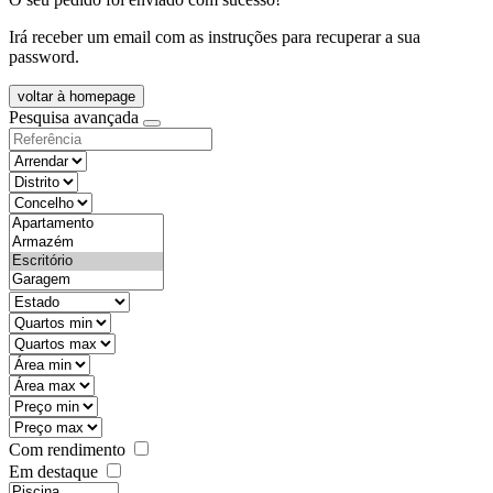
Irá receber um email com as instruções para recuperar a sua
password.
voltar à homepage
Pesquisa avançada
objective
districtId
countyId
types
state
mintypo
maxtypo
minarea
maxarea
minprice
maxprice
Com rendimento
Em destaque
features