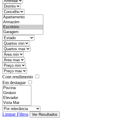
objective
districtId
countyId
types
state
mintypo
maxtypo
minarea
maxarea
minprice
maxprice
Com rendimento
Em destaque
features
realestateOrder
Limpar Filtros
Ver Resultados