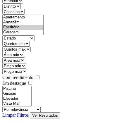
objective
districtId
countyId
types
state
mintypo
maxtypo
minarea
maxarea
minprice
maxprice
Com rendimento
Em destaque
features
realestateOrder
Limpar Filtros
Ver Resultados