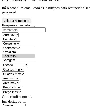
Irá receber um email com as instruções para recuperar a sua
password.
voltar à homepage
Pesquisa avançada
objective
districtId
countyId
types
state
mintypo
maxtypo
minarea
maxarea
minprice
maxprice
Com rendimento
Em destaque
features