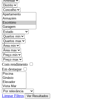
objective
districtId
countyId
types
state
mintypo
maxtypo
minarea
maxarea
minprice
maxprice
Com rendimento
Em destaque
features
realestateOrder
Limpar Filtros
Ver Resultados