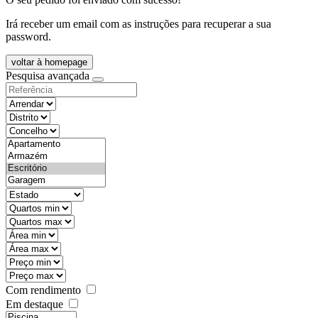
Irá receber um email com as instruções para recuperar a sua
password.
voltar à homepage
Pesquisa avançada
objective
districtId
countyId
types
state
mintypo
maxtypo
minarea
maxarea
minprice
maxprice
Com rendimento
Em destaque
features