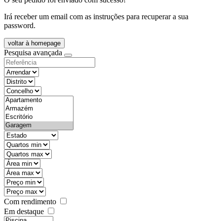
Irá receber um email com as instruções para recuperar a sua
password.
voltar à homepage
Pesquisa avançada
objective
districtId
countyId
types
state
mintypo
maxtypo
minarea
maxarea
minprice
maxprice
Com rendimento
Em destaque
features