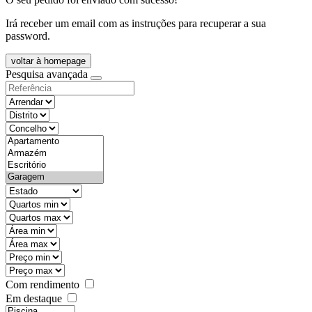
Irá receber um email com as instruções para recuperar a sua
password.
voltar à homepage
Pesquisa avançada
objective
districtId
countyId
types
state
mintypo
maxtypo
minarea
maxarea
minprice
maxprice
Com rendimento
Em destaque
features