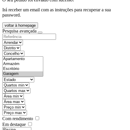
Irá receber um email com as instruções para recuperar a sua
password.
voltar à homepage
Pesquisa avançada
objective
districtId
countyId
types
state
mintypo
maxtypo
minarea
maxarea
minprice
maxprice
Com rendimento
Em destaque
features