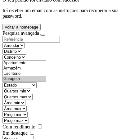
Irá receber um email com as instruções para recuperar a sua
password.
voltar à homepage
Pesquisa avançada
objective
districtId
countyId
types
state
mintypo
maxtypo
minarea
maxarea
minprice
maxprice
Com rendimento
Em destaque
features