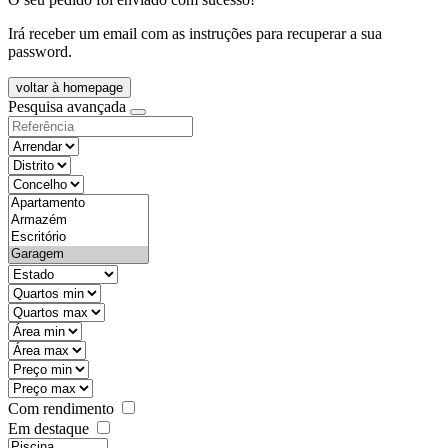
Irá receber um email com as instruções para recuperar a sua
password.
voltar à homepage
Pesquisa avançada
objective
districtId
countyId
types
state
mintypo
maxtypo
minarea
maxarea
minprice
maxprice
Com rendimento
Em destaque
features