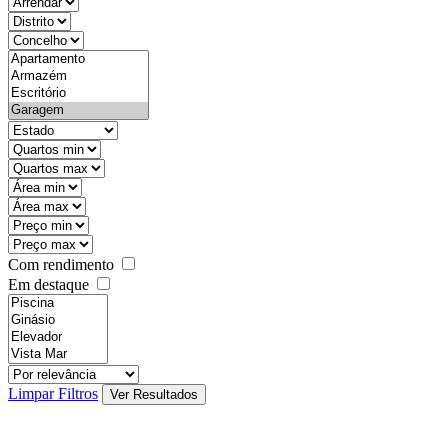
objective
districtId
countyId
types
state
mintypo
maxtypo
minarea
maxarea
minprice
maxprice
Com rendimento
Em destaque
features
realestateOrder
Limpar Filtros
Ver Resultados