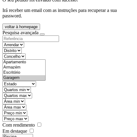
Irá receber um email com as instruções para recuperar a sua
password.
voltar à homepage
Pesquisa avançada
objective
districtId
countyId
types
state
mintypo
maxtypo
minarea
maxarea
minprice
maxprice
Com rendimento
Em destaque
features